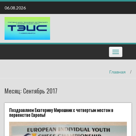
Наверх
06.08.2026
Toggle
navigation
Главная
/
Месяц:
Сентябрь 2017
Поздравляем Екатерину Мирошник с четвертым местом в
первенстве Европы!