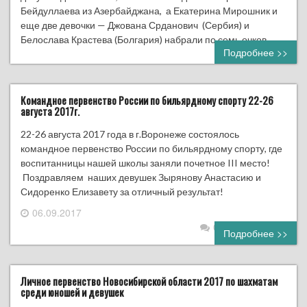
Бейдуллаева из Азербайджана, а Екатерина Мирошник и
еще две девочки — Джована Срданович (Сербия) и
Белослава Крастева (Болгария) набрали по семь очков,…
Подробнее >>
Командное первенство России по бильярдному спорту 22-26
августа 2017г.
22-26 августа 2017 года в г.Воронеже состоялось
командное первенство России по бильярдному спорту, где
воспитанницы нашей школы заняли почетное III место!
Поздравляем наших девушек Зырянову Анастасию и
Сидоренко Елизавету за отличный результат!
06.09.2017
0 комментариев
Подробнее >>
Личное первенство Новосибирской области 2017 по шахматам
среди юношей и девушек