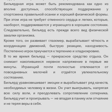
Бильярдная игра может быть рекомендована как одно из
вполне доступных, способствующих поддержанию у
спортсмена правильной осанки и хорошей физической формы.
При этом игра не требует отменного сердца и легких, которые,
наоборот, поддерживаются у играющего в хорошем состоянии.
Следовательно, бильярд есть прежде всего вид физической
закалки организма.
Кроме того, он развивает глазомер, вырабатывает чёткость и
координацию движений, быструю реакцию, находчивость.
Постепенно игрок приучается к терпению и хладнокровию.
В то же время бильярд — прекрасное средство отдыха. Он
снимает накопившееся нервное напряжение в первые же
минуты. Играющий почти полностью отвлекается от
повседневных мелочей и отдаётся увлекательному
состязанию.
Бильярд уравновешивает эмоции и вырабатывает ряд качеств,
необходимых человеку в жизни. Он учит выигрывать, напрягая
всю силу воли, и преодолевать сопротивление соперника.
Бильярд учит и проигрывать — не впадая в панику или отчаяние
и не теряя веры в себя.