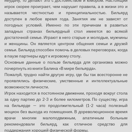
неудачу, то делают это с достоинством и юмором. Настоящий
игрок скорее проиграет, чем нарушит правила, а в жизни это и
называется честностью и принципиальностью. Бильярд
доступен в любое время года. Занятия им не зависят от
погодных условий. Именно по эти причинам в развитых
западных странах бильярдный стол имеется во всякой
достаточной семье. Играют в него старые и молодые, мужчины
и женщины. Он является центром общения семьи и друзей
семьи. Бильярд способен помочь в деловых переговорах, когда
в паузе партнеры идут к игровому столу.
Основные данные о пользе бильярда для организма можно
почерпнуть из книги Балина «В мире бильярда».
Пожалуй, трудно найти другую игру, где бы так всесторонне не
проявлялись физические, умственные и интеллектуальные
возможности личности.
Игрок находится в постоянном движении, проходя вокруг стола
за одну партию до 2-3 и более километров. По существу, игра
на бильярде — это продолжительный (1-2 часа) полезный
моцион без выхода из помещения. В дореволюционное время
врачи многим малоподвижным, апатичным больным
рекомендовали бильярд, как отличное средство для
поддержания хорошей физической формы.