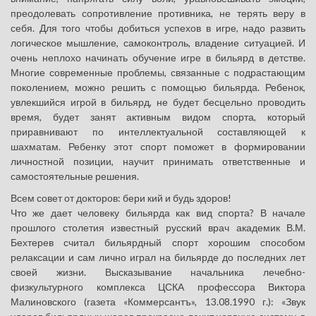
преодолевать сопротивление противника, не терять веру в
себя. Для того чтобы добиться успехов в игре, надо развить
логическое мышление, самоконтроль, владение ситуацией. И
очень неплохо начинать обучение игре в бильярд в детстве.
Многие современные проблемы, связанные с подрастающим
поколением, можно решить с помощью бильярда. Ребенок,
увлекшийся игрой в бильярд, не будет бесцельно проводить
время, будет занят активным видом спорта, который
приравнивают по интеллектуальной составляющей к
шахматам. Ребенку этот спорт поможет в формировании
личностной позиции, научит принимать ответственные и
самостоятельные решения.
Всем совет от докторов: бери кий и будь здоров!
Что же дает человеку бильярда как вид спорта? В начале
прошлого столетия известный русский врач академик В.М.
Бехтерев считал бильярдный спорт хорошим способом
релаксации и сам лично играл на бильярде до последних лет
своей жизни. Высказывание начальника лечебно-
физкультурного комплекса ЦСКА профессора Виктора
Малиновского (газета «Коммерсантъ», 13.08.1990 г.): «Звук