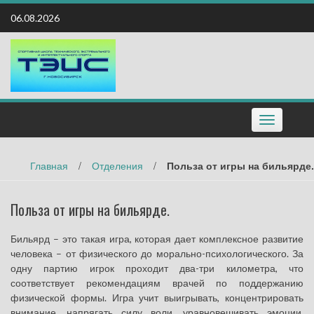
Наверх
06.08.2026
Toggle
navigation
Главная
/
Отделения
/
Польза от игры на бильярде.
Польза от игры на бильярде.
Бильярд – это такая игра, которая дает комплексное развитие
человека – от физического до морально-психологического. За
одну партию игрок проходит два-три километра, что
соответствует рекомендациям врачей по поддержанию
физической формы. Игра учит выигрывать, концентрировать
внимание, напрягать силу воли, уравновешивать эмоции,