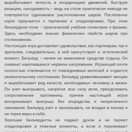
вырабатывает четкость и координацию движений, быструю
реакцию, находчивость – ведь на столе практически никогда не
повторяется одинаковое расположение шаров. Постепенно
игрок приучается к терпению и хладнокровию. При этом
бильярдное поле – практический учебник геометрии и физики.
Здесь необходимо знание физических свойств шаров при
столкновении.
Настоящая игра доставляет удовольствие, как партнерам, так и
зрителям, следовательно, в ней присутствует и эстетический
момент. Бильярд – ничем не заменимое средство отдыха. Он
снимает накопившееся нервное напряжение. Играющий почти
полностью отвлекается от повседневных мелочей и отдается
увлекательному состязанию. Бильярд уравновешивает эмоции
и вырабатывает ряд качеств, необходимых человеку в жизни.
Он учит выигрывать, напрягая всю силу воли, преодолевать
сопротивление противника, причем настоящий игрок
воспринимает выигрыш без злорадства и неприличного
ликования. Бильярд учит и проигрывать, не впадая в панику и
не теряя веры в себя.
Хорошие бильярдисты не падают духом и не теряют
хладнокровия в тяжелые моменты, а если и переживают