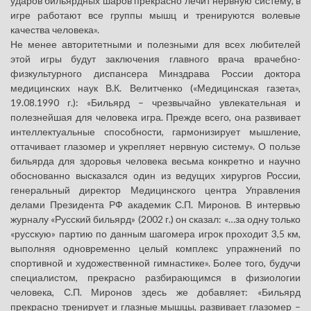
ударов бильярдных шаров прекрасно лечит нервную систему, в
игре работают все группы мышц и тренируются волевые
качества человека».
Не менее авторитетными и полезными для всех любителей
этой игры будут заключения главного врача врачебно-
физкультурного диспансера Минздрава России доктора
медицинских наук В.К. Велитченко («Медицинская газета»,
19.08.1990 г.): «Бильярд – чрезвычайно увлекательная и
полезнейшая для человека игра. Прежде всего, она развивает
интеллектуальные способности, гармонизирует мышление,
оттачивает глазомер и укрепляет нервную систему». О пользе
бильярда для здоровья человека весьма конкретно и научно
обоснованно высказался один из ведущих хирургов России,
генеральный директор Медицинского центра Управления
делами Президента РФ академик С.П. Миронов. В интервью
журналу «Русский бильярд» (2002 г.) он сказал: «…за одну только
«русскую» партию по данным шагомера игрок проходит 3,5 км,
выполняя одновременно целый комплекс упражнений по
спортивной и художественной гимнастике». Более того, будучи
специалистом, прекрасно разбирающимся в физиологии
человека, С.П. Миронов здесь же добавляет: «Бильярд
прекрасно тренирует и глазные мышцы, развивает глазомер –