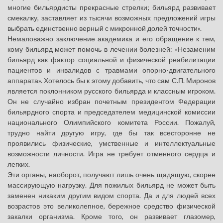
многие бильярдисты прекрасные стрелки; бильярд развивает
смекалку, заставляет из тысячи возможных предложений игры
выбрать единственно верный с микронной долей точности».
Немаловажно заключение академика и его обращение к тем,
кому бильярд может помочь в лечении болезней: «Незаменим
бильярд как фактор социальной и физической реабилитации
пациентов и инвалидов с травмами опорно-двигательного
аппарата». Хотелось бы к этому добавить, что сам С.П. Миронов
является поклонником русского бильярда и классным игроком.
Он не случайно избран почетным президентом Федерации
бильярдного спорта и председателем медицинской комиссии
национального Олимпийского комитета России. Пожалуй,
трудно найти другую игру, где бы так всесторонне не
проявились физические, умственные и интеллектуальные
возможности личности. Игра не требует отменного сердца и
легких.
Эти органы, наоборот, получают лишь очень щадящую, скорее
массирующую нагрузку. Для пожилых бильярд не может быть
заменен никаким другим видом спорта. Да и для людей всех
возрастов это великолепное, бережное средство физической
закалки организма. Кроме того, он развивает глазомер,