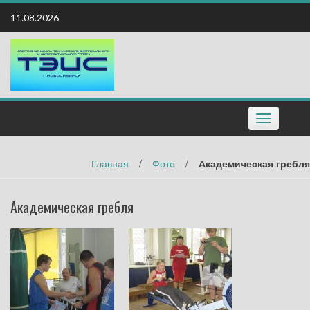
Наверх
11.08.2026
Toggle
navigation
Главная
/
Фото
/
Академическая гребля
Академическая гребля