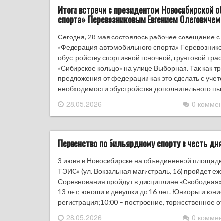
Итоги встречи с президентом Новосибирской 
спорта» Перевозниковым Евгением Олеговичем
Сегодня, 28 мая состоялось рабочее совещание 
«Федерация автомобильного спорта» Перевозник
обустройству спортивной гоночной, грунтовой тра
«Сибирское кольцо» на улице Выборная. Так как 
предложения от федерации как это сделать с уче
необходимости обустройства дополнительного пы
28.05.2026
0 комме
Первенство по бильярдному спорту в честь дн
3 июня в Новосибирске на объединенной площад
ТЭИС» (ул. Вокзальная магистраль, 16) пройдет 
Соревнования пройдут в дисциплине «Свободная» 
13 лет; юноши и девушки до 16 лет. Юниоры и юн
регистрация;10:00 – построение, торжественное 
28.05.2026
0 комме