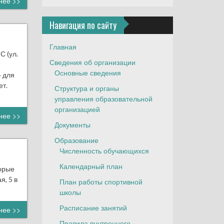
нее >>
Навигация по сайту
Главная
 (ул.
Сведения об организации
Основные сведения
» для
ет.
Структура и органы
управления образовательной
организацией
нее >>
Документы
Образование
Численность обучающихся
Календарный план
торые
я, 5 в
План работы спортивной
школы
Расписание занятий
нее >>
Правила внутреннего