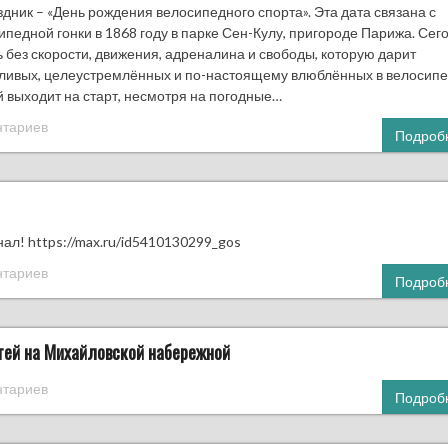
ник – «День рождения велосипедного спорта». Эта дата связана с
едной гонки в 1868 году в парке Сен-Кулу, пригороде Парижа. Сег
ь без скорости, движения, адреналина и свободы, которую дарит
сливых, целеустремлённых и по-настоящему влюблённых в велосип
 выходит на старт, несмотря на погодные…
нтариев
Подроб
ал! https://max.ru/id5410130299_gos
нтариев
Подроб
тей на Михайловской набережной
нтариев
Подроб