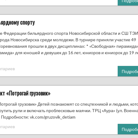
Подроб
ьярдному спорту
е Федерации бильярдного спорта Новосибирской области и СШ ТЭИС
орода Новосибирска среди молодежи. В турнире приняли участие 49
Соревнования прошли в двух дисциплинах: * «Свободная» пирамида
рамида» для юношей и девушек до 16 лет, юниоров и юниорок до 19 л
нтариев
Подроб
кт «Потрогай грузовик»
Потрогай грузовик» Детей познакомят со спецтехникой и людьми, ко
рутить рули и включать проблесковые маячки. ТРЦ «Аура» (ул. Военна
 Подробности: vk.com/gruzovik_detiam
нтариев
Подроб