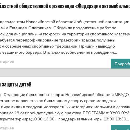
областной общественной организации «Федерация автомобильно
с президентом Новосибирской областной общественной организации
овым Евгением Олеговичем. Обсудили продолжение работ по
ссы для дисциплины «автокросс» на территории спортивного кластер
требуется перепрофилирование траектории трассы, получены
том современных спортивных требований. Пришли к выводу о
лезащитного барьера. В планах возобновление проведения…
нтариев
Подроб
я защиты детей
ке Федерации бильярдного спорта Новосибирской области и МБУДО
ежегодное первенство по бильярдному спорту среди молодежи.
пирамида» в следующих возрастных категориях: мальчики и девочк
иорки до 19 лет пройдут судейскую практику. ПРОГРАММА:09:00-09:3
открытие турнира;10:30-13:00 – предварительные игры;13:00-13:30…
нтариев