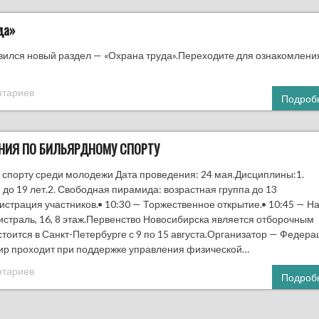
да»
вился новый раздел — «Охрана труда».Переходите для ознакомлени
нтариев
Подроб
НИЯ ПО БИЛЬЯРДНОМУ СПОРТУ
 спорту среди молодежи Дата проведения: 24 мая.Дисциплины:1.
до 19 лет.2. Свободная пирамида: возрастная группа до 13
истрация участников.• 10:30 — Торжественное открытие.• 10:45 — Н
страль, 16, 8 этаж.Первенство Новосибирска является отборочным
тоится в Санкт-Петербурге с 9 по 15 августа.Организатор — Федера
нир проходит при поддержке управления физической…
нтариев
Подроб